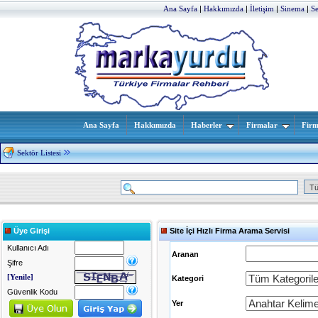
Ana Sayfa
|
Hakkımızda
|
İletişim
|
Sinema
|
S
Ana Sayfa
Hakkımızda
Haberler
Firmalar
Firm
Sektör Listesi
Üye Girişi
Site İçi Hızlı Firma Arama Servisi
Kullanıcı Adı
Aranan
Şifre
[Yenile]
Kategori
Güvenlik Kodu
Yer