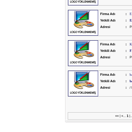
Firma Adı
:
E
Yetkili Adı
:
E
Adresi
:
P
Firma Adı
:
K
Yetkili Adı
:
F
Adresi
:
P
Firma Adı
:
b
Yetkili Adı
:
b
Adresi
:
/
«« | «...
1
|.