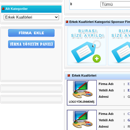
İl
Alt Kategoriler
Erkek Kuaförleri Kategorisi Sponsor Fir
Erkek Kuaförleri
Firma Adı
:
E
Yetkili Adı
:
E
Adresi
:
G
Firma Adı
:
C
Yetkili Adı
:
G
Adresi
:
R