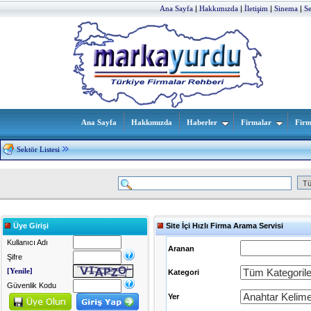
Ana Sayfa
|
Hakkımızda
|
İletişim
|
Sinema
|
S
Ana Sayfa
Hakkımızda
Haberler
Firmalar
Firm
Sektör Listesi
Üye Girişi
Site İçi Hızlı Firma Arama Servisi
Kullanıcı Adı
Aranan
Şifre
[Yenile]
Kategori
Güvenlik Kodu
Yer