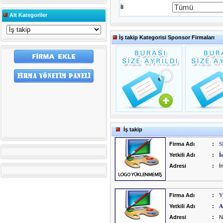
İl
Alt Kategoriler
İş takip Kategorisi Sponsor Firmaları
İş takip
Firma Adı
:
S
Yetkili Adı
:
İ
Adresi
:
İ
Firma Adı
:
Y
Yetkili Adı
:
A
Adresi
:
N