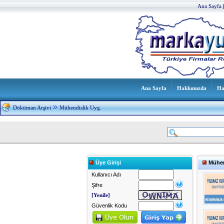
Ana Sayfa
Ana Sayfa
Hakkımızda
Ha
Döküman Arşivi
Mühendislik Uyg.
Üye Girişi
Mühen
Kullanıcı Adı
Şifre
[Yenile]
Güvenlik Kodu