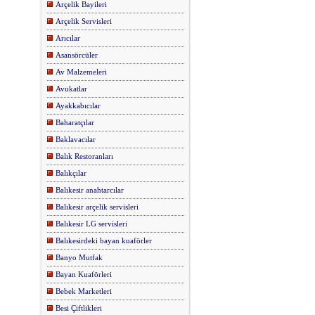
Arçelik Bayileri
Arçelik Servisleri
Arıcılar
Asansörcüler
Av Malzemeleri
Avukatlar
Ayakkabıcılar
Baharatçılar
Baklavacılar
Balık Restoranları
Balıkçılar
Balıkesir anahtarcılar
Balıkesir arçelik servisleri
Balıkesir LG servisleri
Balıkesirdeki bayan kuaförler
Banyo Mutfak
Bayan Kuaförleri
Bebek Marketleri
Besi Çiftlikleri