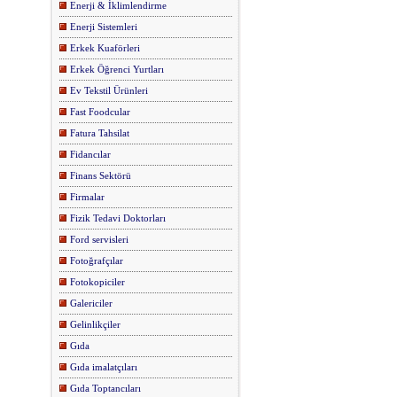
Enerji & İklimlendirme
Enerji Sistemleri
Erkek Kuaförleri
Erkek Öğrenci Yurtları
Ev Tekstil Ürünleri
Fast Foodcular
Fatura Tahsilat
Fidancılar
Finans Sektörü
Firmalar
Fizik Tedavi Doktorları
Ford servisleri
Fotoğrafçılar
Fotokopiciler
Galericiler
Gelinlikçiler
Gıda
Gıda imalatçıları
Gıda Toptancıları