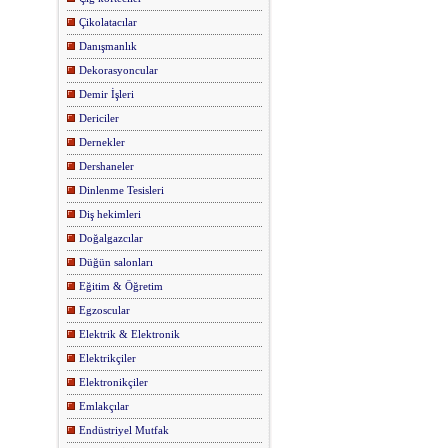
Çikolatacılar
Danışmanlık
Dekorasyoncular
Demir İşleri
Dericiler
Dernekler
Dershaneler
Dinlenme Tesisleri
Diş hekimleri
Doğalgazcılar
Düğün salonları
Eğitim & Öğretim
Egzoscular
Elektrik & Elektronik
Elektrikçiler
Elektronikçiler
Emlakçılar
Endüstriyel Mutfak