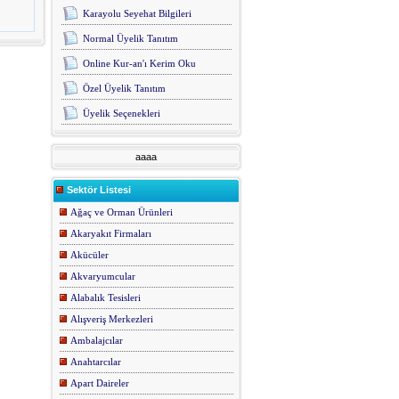
Karayolu Seyehat Bilgileri
Normal Üyelik Tanıtım
Online Kur-an'ı Kerim Oku
Özel Üyelik Tanıtım
Üyelik Seçenekleri
aaaa
Sektör Listesi
Ağaç ve Orman Ürünleri
Akaryakıt Firmaları
Akücüler
Akvaryumcular
Alabalık Tesisleri
Alışveriş Merkezleri
Ambalajcılar
Anahtarcılar
Apart Daireler