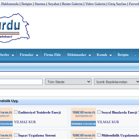
|
Hakkımızda
|
İletişim
|
Sinema
|
Seyahat
|
Resim Galerisi
|
Video Galerisi
|
Giriş Sayfası
|
Favori
berler
Firmalar
Firma Ekle
Dökümanlar
Konuk
İletişim
.
dislik Uyg.
Endüstriyel Tesislerde Enerji
Sosyal Binalarda Enerji 
YILMAZ KUR
YILMAZ KUR
İnşaat Uygulama Sistemi
Mühendislik Uygulamala