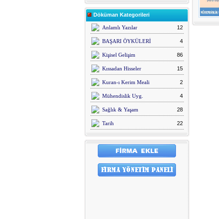
Döküman Kategorileri
Anlamlı Yazılar
12
BAŞARI ÖYKÜLERİ
4
Kişisel Gelişim
86
Kıssadan Hisseler
15
Kuran-ı Kerim Meali
2
Mühendislik Uyg.
4
Sağlık & Yaşam
28
Tarih
22