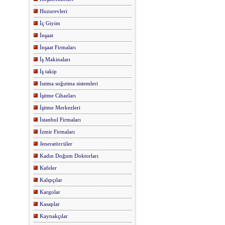
Huzurevleri
İç Giyim
İnşaat
İnşaat Firmaları
İş Makinaları
İş takip
Isıtma soğutma sistemleri
İşitme Cihazları
İşitme Merkezleri
İstanbul Firmaları
İzmir Firmaları
Jeneratörcüler
Kadın Doğum Doktorları
Kafeler
Kalıpçılar
Kargolar
Kasaplar
Kaynakçılar