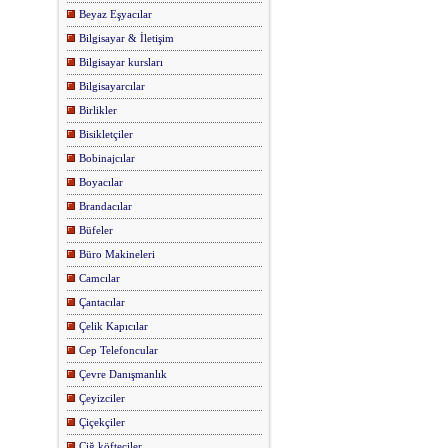
Beyaz Eşyacılar
Bilgisayar & İletişim
Bilgisayar kursları
Bilgisayarcılar
Birlikler
Bisikletçiler
Bobinajcılar
Boyacılar
Brandacılar
Büfeler
Büro Makineleri
Camcılar
Çantacılar
Çelik Kapıcılar
Cep Telefoncular
Çevre Danışmanlık
Çeyizciler
Çiçekçiler
Çiğ köfteciler