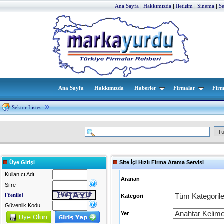
Ana Sayfa
|
Hakkımızda
|
İletişim
|
Sinema
|
S
Ana Sayfa
Hakkımızda
Haberler
Firmalar
Firm
Sektör Listesi
Üye Girişi
Site İçi Hızlı Firma Arama Servisi
Kullanıcı Adı
Aranan
Şifre
[Yenile]
Kategori
Güvenlik Kodu
Yer