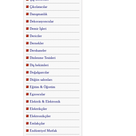
Çikolatacılar
Danışmanlık
Dekorasyoncular
Demir İşleri
Dericiler
Dernekler
Dershaneler
Dinlenme Tesisleri
Diş hekimleri
Doğalgazcılar
Düğün salonları
Eğitim & Öğretim
Egzoscular
Elektrik & Elektronik
Elektrikçiler
Elektronikçiler
Emlakçılar
Endüstriyel Mutfak