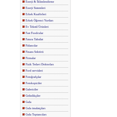
Enerji & İklimlendirme
Enerji Sistemleri
Erkek Kuaförleri
Erkek Öğrenci Yurtları
Ev Tekstil Ürünleri
Fast Foodcular
Fatura Tahsilat
Fidancılar
Finans Sektörü
Firmalar
Fizik Tedavi Doktorları
Ford servisleri
Fotoğrafçılar
Fotokopiciler
Galericiler
Gelinlikçiler
Gıda
Gıda imalatçıları
Gıda Toptancıları