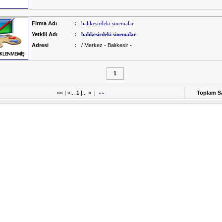
Firma Adı
:
balıkesirdeki sinemalar
Yetkili Adı
:
balıkesirdeki sinemalar
Adresi
:
/ Merkez - Balıkesir -
1
«« | «...
1
|... » |
»»
Toplam Sa