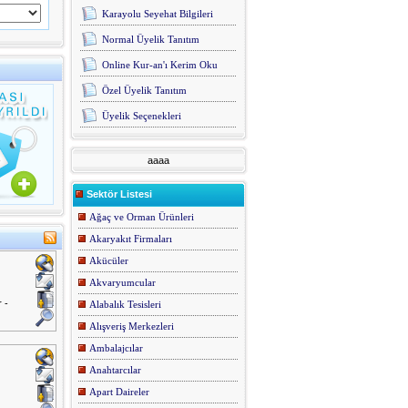
Karayolu Seyehat Bilgileri
Normal Üyelik Tanıtım
Online Kur-an'ı Kerim Oku
Özel Üyelik Tanıtım
Üyelik Seçenekleri
aaaa
Sektör Listesi
Ağaç ve Orman Ürünleri
Akaryakıt Firmaları
Akücüler
Akvaryumcular
 -
Alabalık Tesisleri
Alışveriş Merkezleri
Ambalajcılar
Anahtarcılar
Apart Daireler