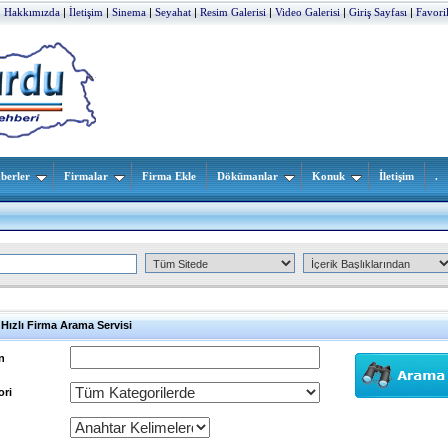
|
Hakkımızda
|
İletişim
|
Sinema
|
Seyahat
|
Resim Galerisi
|
Video Galerisi
|
Giriş Sayfası
|
Favori
berler
Firmalar
Firma Ekle
Dökümanlar
Konuk
İletişim
.
i Hızlı Firma Arama Servisi
n
ori