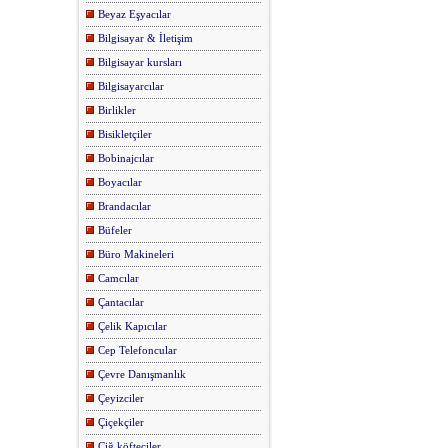
Beyaz Eşyacılar
Bilgisayar & İletişim
Bilgisayar kursları
Bilgisayarcılar
Birlikler
Bisikletçiler
Bobinajcılar
Boyacılar
Brandacılar
Büfeler
Büro Makineleri
Camcılar
Çantacılar
Çelik Kapıcılar
Cep Telefoncular
Çevre Danışmanlık
Çeyizciler
Çiçekçiler
Çiğ köfteciler