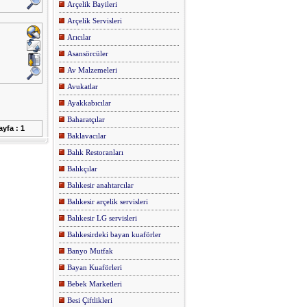
Arçelik Bayileri
Arçelik Servisleri
Arıcılar
Asansörcüler
Av Malzemeleri
Avukatlar
Ayakkabıcılar
Baharatçılar
yfa : 1
Baklavacılar
Balık Restoranları
Balıkçılar
Balıkesir anahtarcılar
Balıkesir arçelik servisleri
Balıkesir LG servisleri
Balıkesirdeki bayan kuaförler
Banyo Mutfak
Bayan Kuaförleri
Bebek Marketleri
Besi Çiftlikleri