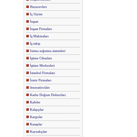
Huzurevleri
İç Giyim
İnşaat
İnşaat Firmaları
İş Makinaları
İş takip
Isıtma soğutma sistemleri
İşitme Cihazları
İşitme Merkezleri
İstanbul Firmaları
İzmir Firmaları
Jeneratörcüler
Kadın Doğum Doktorları
Kafeler
Kalıpçılar
Kargolar
Kasaplar
Kaynakçılar