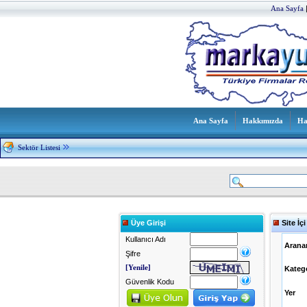
Ana Sayfa
Ana Sayfa
Hakkımızda
Ha
Sektör Listesi
Üye Girişi
Site İç
Kullanıcı Adı
Arana
Şifre
[Yenile]
Kateg
Güvenlik Kodu
Yer