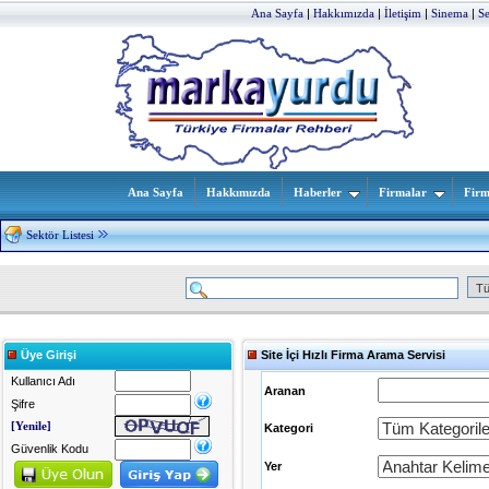
Ana Sayfa
|
Hakkımızda
|
İletişim
|
Sinema
|
S
Ana Sayfa
Hakkımızda
Haberler
Firmalar
Firm
Sektör Listesi
Üye Girişi
Site İçi Hızlı Firma Arama Servisi
Kullanıcı Adı
Aranan
Şifre
[Yenile]
Kategori
Güvenlik Kodu
Yer