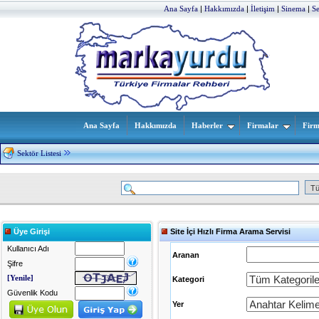
Ana Sayfa
|
Hakkımızda
|
İletişim
|
Sinema
|
S
Ana Sayfa
Hakkımızda
Haberler
Firmalar
Firm
Sektör Listesi
Üye Girişi
Site İçi Hızlı Firma Arama Servisi
Kullanıcı Adı
Aranan
Şifre
[Yenile]
Kategori
Güvenlik Kodu
Yer