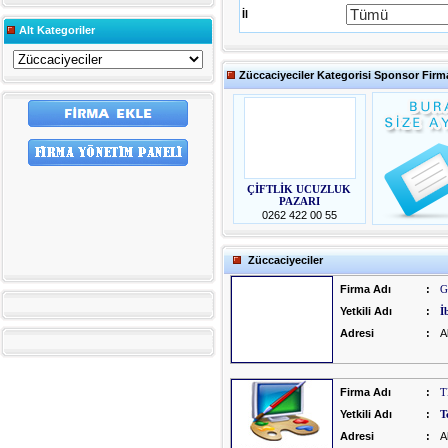
İl
Alt Kategoriler
Züccaciyeciler Kategorisi Sponsor Firma
ÇİFTLİK UCUZLUK
PAZARI
0262 422 00 55
Züccaciyeciler
Firma Adı
:
G
Yetkili Adı
:
İ
Adresi
:
A
Firma Adı
:
T
Yetkili Adı
:
T
Adresi
:
A