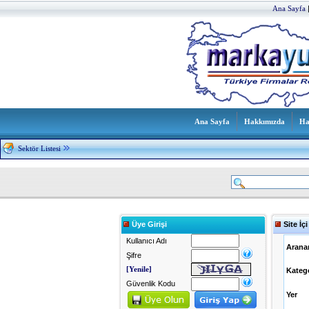
Ana Sayfa
Ana Sayfa
Hakkımızda
Ha
Sektör Listesi
Üye Girişi
Site İç
Kullanıcı Adı
Arana
Şifre
[Yenile]
Kateg
Güvenlik Kodu
Yer