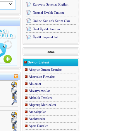
Karayolu Seyehat Bilgileri
Normal Üyelik Tanıtım
Online Kur-an'ı Kerim Oku
Özel Üyelik Tanıtım
Üyelik Seçenekleri
aaaa
Sektör Listesi
Ağaç ve Orman Ürünleri
Akaryakıt Firmaları
Akücüler
Akvaryumcular
Alabalık Tesisleri
Alışveriş Merkezleri
Ambalajcılar
Anahtarcılar
Apart Daireler