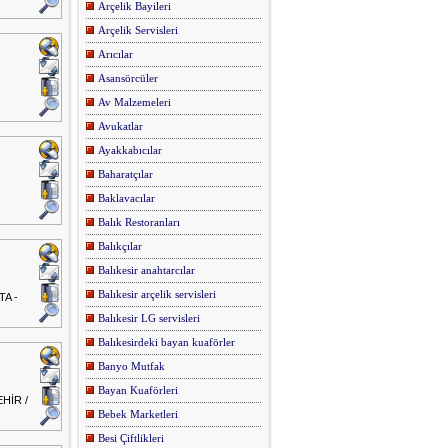
Arçelik Bayileri
Arçelik Servisleri
Arıcılar
Asansörcüler
Av Malzemeleri
Avukatlar
Ayakkabıcılar
Baharatçılar
Baklavacılar
Balık Restoranları
Balıkçılar
Balıkesir anahtarcılar
Balıkesir arçelik servisleri
TA -
Balıkesir LG servisleri
Balıkesirdeki bayan kuaförler
Banyo Mutfak
Bayan Kuaförleri
EHİR /
Bebek Marketleri
Besi Çiftlikleri