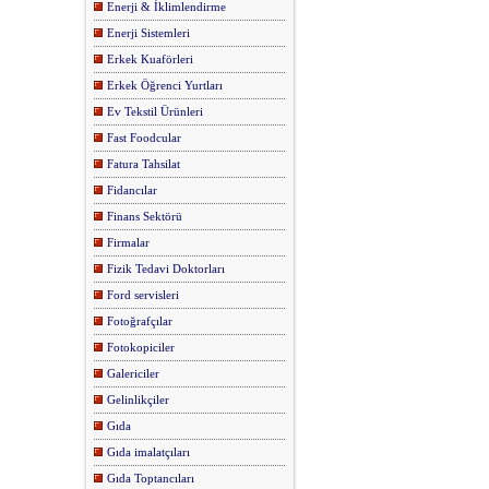
Enerji & İklimlendirme
Enerji Sistemleri
Erkek Kuaförleri
Erkek Öğrenci Yurtları
Ev Tekstil Ürünleri
Fast Foodcular
Fatura Tahsilat
Fidancılar
Finans Sektörü
Firmalar
Fizik Tedavi Doktorları
Ford servisleri
Fotoğrafçılar
Fotokopiciler
Galericiler
Gelinlikçiler
Gıda
Gıda imalatçıları
Gıda Toptancıları