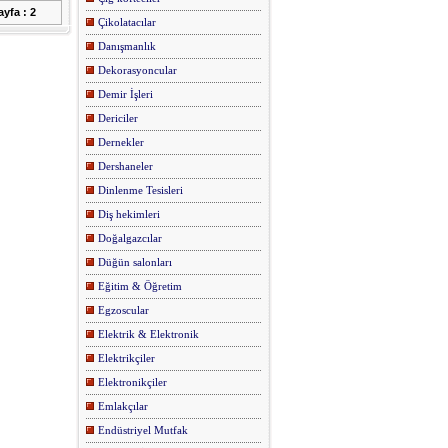
yfa : 2
Çikolatacılar
Danışmanlık
Dekorasyoncular
Demir İşleri
Dericiler
Dernekler
Dershaneler
Dinlenme Tesisleri
Diş hekimleri
Doğalgazcılar
Düğün salonları
Eğitim & Öğretim
Egzoscular
Elektrik & Elektronik
Elektrikçiler
Elektronikçiler
Emlakçılar
Endüstriyel Mutfak