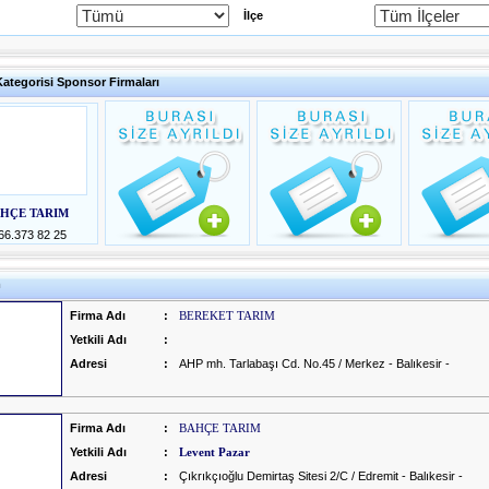
İlçe
Kategorisi Sponsor Firmaları
HÇE TARIM
66.373 82 25
m
Firma Adı
:
BEREKET TARIM
Yetkili Adı
:
Adresi
:
AHP mh. Tarlabaşı Cd. No.45 / Merkez - Balıkesir -
Firma Adı
:
BAHÇE TARIM
Yetkili Adı
:
Levent Pazar
Adresi
:
Çıkrıkçıoğlu Demirtaş Sitesi 2/C / Edremit - Balıkesir -