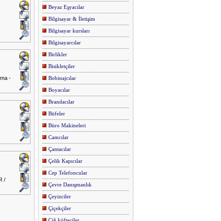
Beyaz Eşyacılar
Bilgisayar & İletişim
Bilgisayar kursları
Bilgisayarcılar
Birlikler
Bisikletçiler
rma -
Bobinajcılar
Boyacılar
Brandacılar
Büfeler
Büro Makineleri
Camcılar
Çantacılar
Çelik Kapıcılar
Cep Telefoncular
R /
Çevre Danışmanlık
Çeyizciler
Çiçekçiler
Çiğ köfteciler