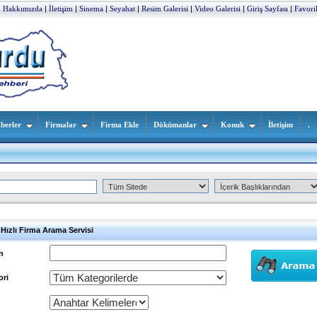
|
Hakkımızda
|
İletişim
|
Sinema
|
Seyahat
|
Resim Galerisi
|
Video Galerisi
|
Giriş Sayfası
|
Favori
berler
Firmalar
Firma Ekle
Dökümanlar
Konuk
İletişim
.
i Hızlı Firma Arama Servisi
n
ori