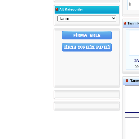
İl
Alt Kategoriler
Tarım 
BA
02
Tarı