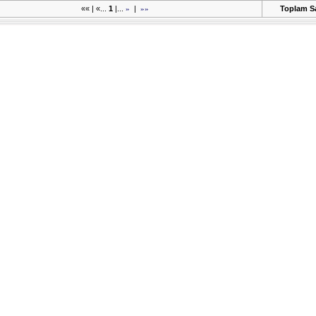
«« | «...
1
|...
»
|
»»
Toplam Sa