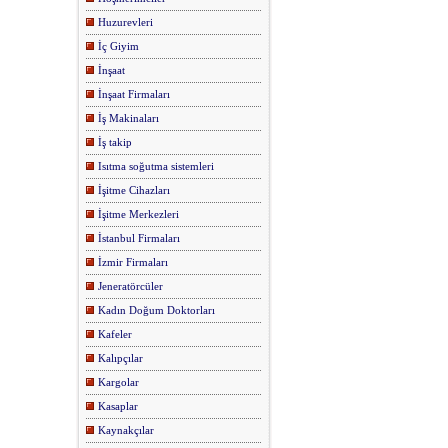
Huzurevleri
İç Giyim
İnşaat
İnşaat Firmaları
İş Makinaları
İş takip
Isıtma soğutma sistemleri
İşitme Cihazları
İşitme Merkezleri
İstanbul Firmaları
İzmir Firmaları
Jeneratörcüler
Kadın Doğum Doktorları
Kafeler
Kalıpçılar
Kargolar
Kasaplar
Kaynakçılar