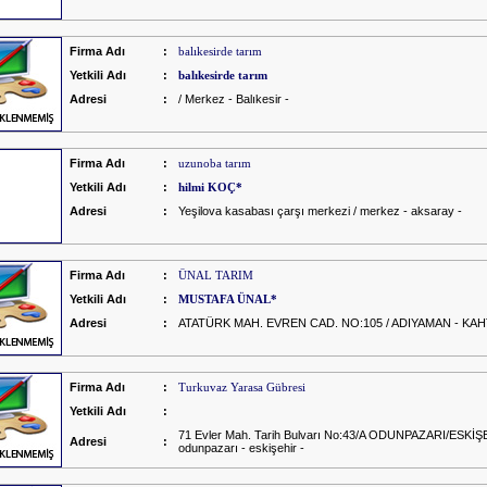
Firma Adı
:
balıkesirde tarım
Yetkili Adı
:
balıkesirde tarım
Adresi
:
/ Merkez - Balıkesir -
Firma Adı
:
uzunoba tarım
Yetkili Adı
:
hilmi KOÇ*
Adresi
:
Yeşilova kasabası çarşı merkezi / merkez - aksaray -
Firma Adı
:
ÜNAL TARIM
Yetkili Adı
:
MUSTAFA ÜNAL*
Adresi
:
ATATÜRK MAH. EVREN CAD. NO:105 / ADIYAMAN - KAH
Firma Adı
:
Turkuvaz Yarasa Gübresi
Yetkili Adı
:
71 Evler Mah. Tarih Bulvarı No:43/A ODUNPAZARI/ESKİŞ
Adresi
:
odunpazarı - eskişehir -