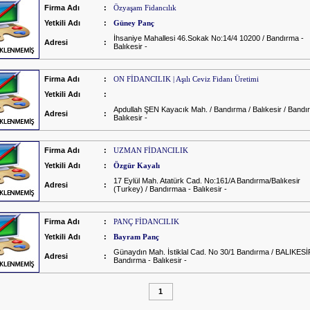
Firma Adı
:
Özyaşam Fidancılık
Yetkili Adı
:
Güney Panç
İhsaniye Mahallesi 46.Sokak No:14/4 10200 / Bandırma -
Adresi
:
Balıkesir -
Firma Adı
:
ON FİDANCILIK | Aşılı Ceviz Fidanı Üretimi
Yetkili Adı
:
Apdullah ŞEN Kayacık Mah. / Bandırma / Balıkesir / Bandı
Adresi
:
Balıkesir -
Firma Adı
:
UZMAN FİDANCILIK
Yetkili Adı
:
Özgür Kayalı
17 Eylül Mah. Atatürk Cad. No:161/A Bandırma/Balıkesir
Adresi
:
(Turkey) / Bandırmaa - Balıkesir -
Firma Adı
:
PANÇ FİDANCILIK
Yetkili Adı
:
Bayram Panç
Günaydın Mah. İstiklal Cad. No 30/1 Bandırma / BALIKESİ
Adresi
:
Bandırma - Balıkesir -
1