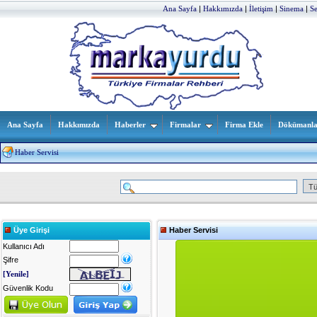
Ana Sayfa
|
Hakkımızda
|
İletişim
|
Sinema
|
S
Ana Sayfa
Hakkımızda
Haberler
Firmalar
Firma Ekle
Dökümanla
Haber Servisi
Üye Girişi
Haber Servisi
Kullanıcı Adı
Şifre
[Yenile]
Güvenlik Kodu