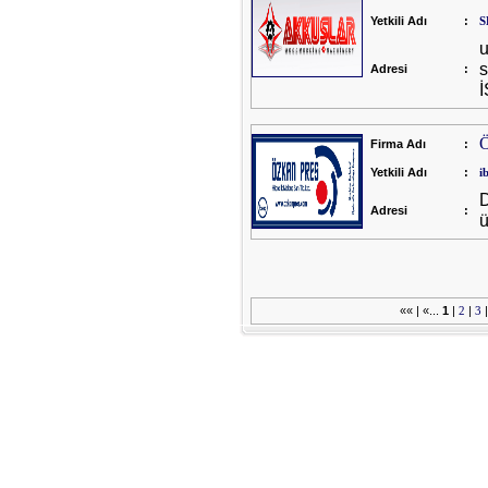
Yetkili Adı
:
S
s
Adresi
:
Ö
Firma Adı
:
Yetkili Adı
:
i
D
Adresi
:
ü
«« | «...
1
|
2
|
3