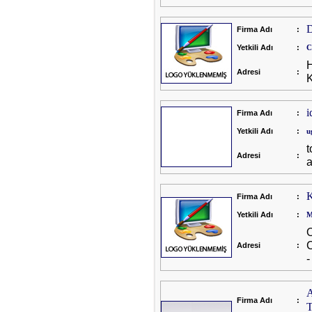
D
Firma Adı
:
Yetkili Adı
:
C
H
Adresi
:
K
i
Firma Adı
:
Yetkili Adı
:
u
t
Adresi
:
a
K
Firma Adı
:
Yetkili Adı
:
M
O
Adresi
:
-
Firma Adı
: