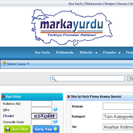
Ana Sayfa
|
Hakkımızda
|
İletişim
|
Sinema
|
S
Ana Sayfa
Hakkımızda
Haberler
Firmalar
Firm
Sektör Listesi
Üye Girişi
Site İçi Hızlı Firma Arama Servisi
Kullanıcı Adı
Aranan
Şifre
[Yenile]
Kategori
Güvenlik Kodu
Yer