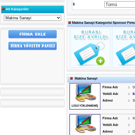
İl
Alt Kategoriler
Makina Sanayi Kategorisi Sponsor Firma
Makina Sanayi
Firma Adı
:
D
Yetkili Adı
:
K
Adresi
:
S
Firma Adı
:
M
Yetkili Adı
:
Adresi
:
O