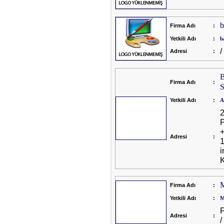
b
Firma Adı
:
Yetkili Adı
:
b
/
Adresi
:
B
Firma Adı
:
S
Yetkili Adı
:
A
2
P
+
Adresi
:
1
i
K
Firma Adı
:
Yetkili Adı
:
M
Adresi
: